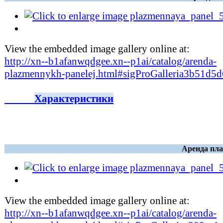
View the embedded image gallery online at:
http://xn--b1afanwqdgee.xn--p1ai/catalog/arenda-
plazmennykh-panelej.html#sigProGalleria3b51d5d
Характеристики
Аренда пла
View the embedded image gallery online at:
http://xn--b1afanwqdgee.xn--p1ai/catalog/arenda-