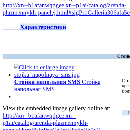
http://xn--b1afanwqdgee.xn--p1ai/catalog/arenda-
plazmennykh-panelej.html#sigProGalleria306afa5
Характеристики
Стойк
Сто
Стойка напольная SMS
Стойка
кре
напольная SMS
под
View the embedded image gallery online at:
1
http://xn--b1afanwqdgee.xn--
p1ai/catalog/arenda-plazmennykh-