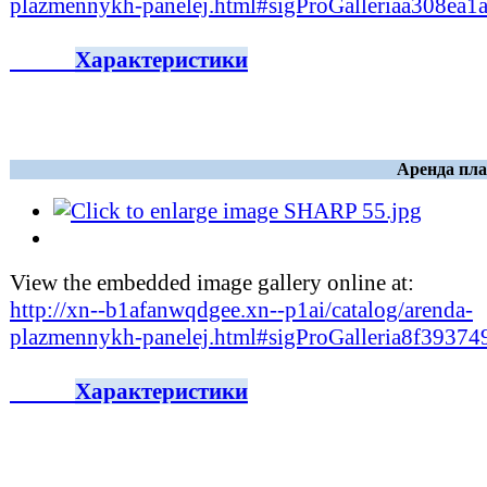
plazmennykh-panelej.html#sigProGalleriaa308ea1
Характеристики
Аренда пла
View the embedded image gallery online at:
http://xn--b1afanwqdgee.xn--p1ai/catalog/arenda-
plazmennykh-panelej.html#sigProGalleria8f39374
Характеристики