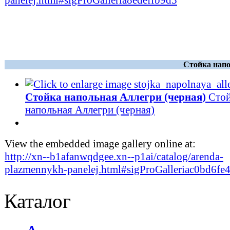
panelej.html#sigProGalleria8edeffb9d3
Стойка напо
Стойка напольная Аллегри (черная)
Сто
напольная Аллегри (черная)
View the embedded image gallery online at:
http://xn--b1afanwqdgee.xn--p1ai/catalog/arenda-
plazmennykh-panelej.html#sigProGalleriac0bd6fe
Каталог