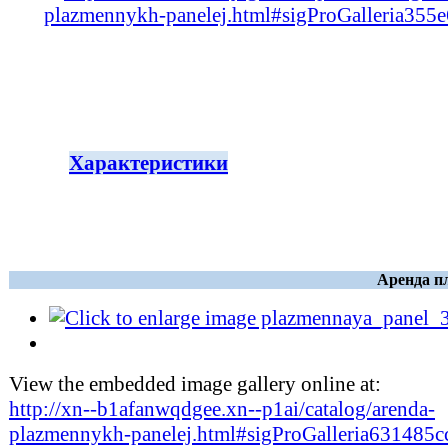
plazmennykh-panelej.html#sigProGalleria355
Характеристики
Аренда п
View the embedded image gallery online at:
http://xn--b1afanwqdgee.xn--p1ai/catalog/arenda-
plazmennykh-panelej.html#sigProGalleria631485c